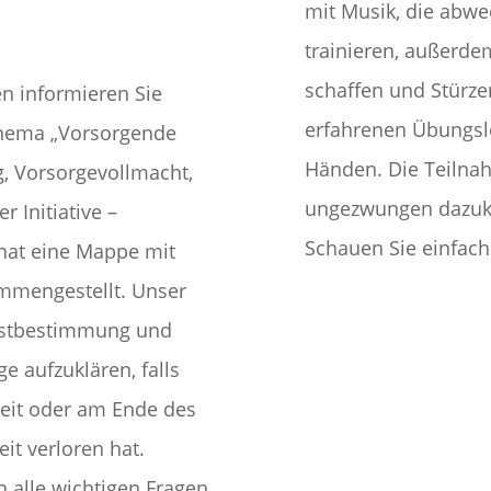
mit Musik, die abw
trainieren, außerde
schaffen und Stürze
n informieren Sie
erfahrenen Übungsle
Thema „Vorsorgende
Händen. Die Teilnah
g, Vorsorgevollmacht,
ungezwungen dazuko
 Initiative –
Schauen Sie einfach
 hat eine Mappe mit
mmengestellt. Unser
elbstbestimmung und
e aufzuklären, falls
eit oder am Ende des
it verloren hat.
 alle wichtigen Fragen