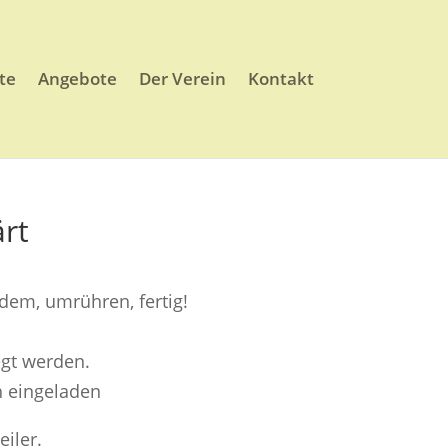
te
Angebote
Der Verein
Kontakt
ärt
 dem, umrühren, fertig!
egt werden.
h eingeladen
iler.