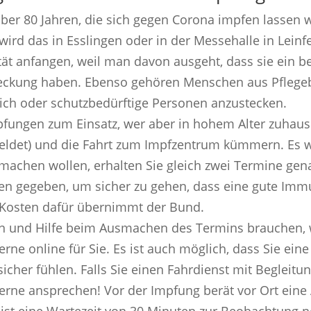
ber 80 Jahren, die sich gegen Corona impfen lassen w
 wird das in Esslingen oder in der Messehalle in Lein
tät anfangen, weil man davon ausgeht, dass sie ein 
steckung haben. Ebenso gehören Menschen aus Pflegeb
sich oder schutzbedürftige Personen anzustecken.
ungen zum Einsatz, wer aber in hohem Alter zuhaus
eldet) und die Fahrt zum Impfzentrum kümmern. Es w
machen wollen, erhalten Sie gleich zwei Termine gena
en gegeben, um sicher zu gehen, dass eine gute Immun
 Kosten dafür übernimmt der Bund.
n und Hilfe beim Ausmachen des Termins brauchen, w
gerne online für Sie. Es ist auch möglich, dass Sie ei
icher fühlen. Falls Sie einen Fahrdienst mit Begleit
rne ansprechen! Vor der Impfung berät vor Ort eine Ä